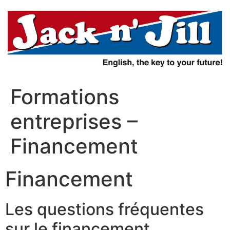
Aller
au
contenu
Formations
entreprises –
Financement
Financement
Les questions fréquentes
sur le financement