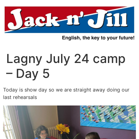
Aller
au
contenu
Lagny July 24 camp
– Day 5
Today is show day so we are straight away doing our
last rehearsals