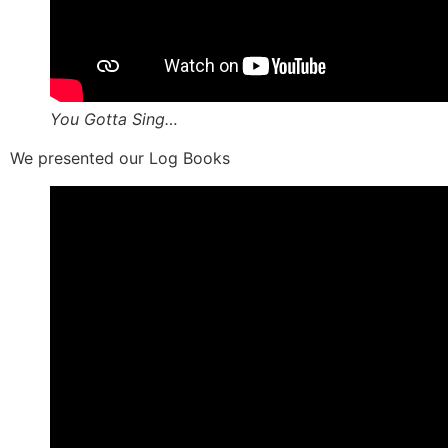
You Gotta Sing…
We presented our Log Books