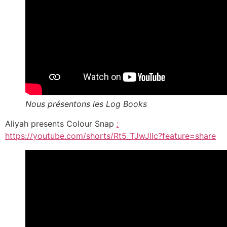
Nous présentons les Log Books
Aliyah presents Colour Snap
:
https://youtube.com/shorts/Rt5_TJwJllc?feature=share