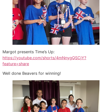
Margot presents Time’s Up:
https://youtube.com/shorts/4mNnygQSCjY?
feature=share
Well done Beavers for winning!