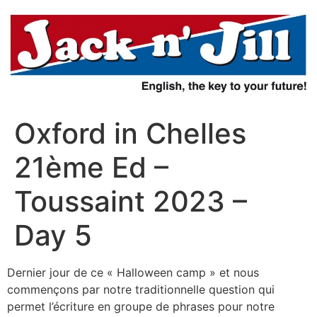
Aller
au
contenu
Oxford in Chelles
21ème Ed –
Toussaint 2023 –
Day 5
Dernier jour de ce « Halloween camp » et nous
commençons par notre traditionnelle question qui
permet l’écriture en groupe de phrases pour notre