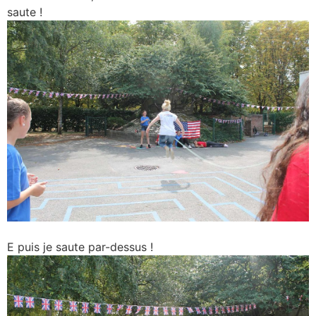
saute !
E puis je saute par-dessus !